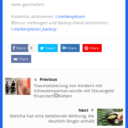
seien gescheitert.
Kostenlos abonnieren:
t.me/kenjebsen
❗️
Zensur vorbeugen und Backup-Kanal abonnieren:
t.me/kenjebsen_backup
Share
Tweet
Share
Share
0
Share
Previous
Traumatisierung von Kindern mit
Schwulenpornos wurde mit Steuergeld
finanziert💥Neben
Next
Matcha hat eine belebende Wirkung, die
deutlich länger anhält