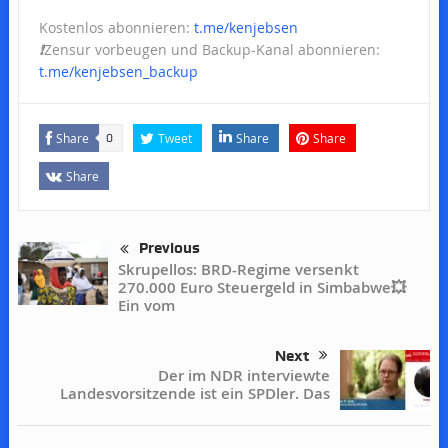
Kostenlos abonnieren:
t.me/kenjebsen
❗️
Zensur vorbeugen und Backup-Kanal abonnieren:
t.me/kenjebsen_backup
Share
Tweet
Share
Share
0
Share
Previous
Skrupellos: BRD-Regime versenkt
270.000 Euro Steuergeld in Simbabwe💥
Ein vom
Next
Der im NDR interviewte
Landesvorsitzende ist ein SPDler. Das