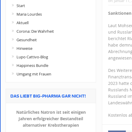
on:
Januar 11,
Start
Sanktionen 
Maria Lourdes
Aktuell
Laut Mohsen
Corona: Die Wahrheit
und Russlan
berichtet R
Gesundheit
habe demnac
Hinweise
Abrechnunge
Lupo Cattivo-Blog
angewiesen 
Happiness Bundle
Des Weitere
Umgang mit Frauen
Finanztrans
2023 hatte 
Russlands N
DAS LIEBT BIG-PHARMA GAR NICHT!
Russland im
Landeswähru
Natürliches Natron ist seit einigen
Kostenlos 
Jahren erfolgreicher Bestandteil
alternativer Krebstherapien