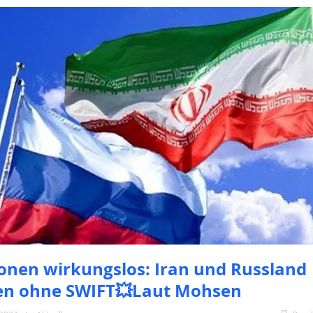
onen wirkungslos: Iran und Russland
en ohne SWIFT💥Laut Mohsen