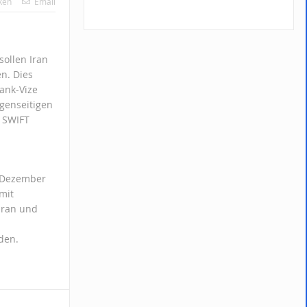
ken
Email
sollen Iran
n. Dies
ank-Vize
genseitigen
 SWIFT
m Dezember
mit
Iran und
den.