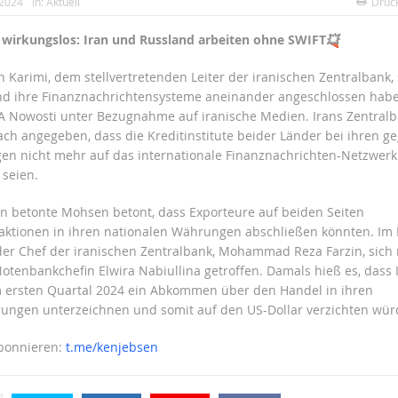
 2024
In:
Aktuell
Druc
wirkungslos: Iran und Russland arbeiten ohne SWIFT
💥
 Karimi, dem stellvertretenden Leiter der iranischen Zentralbank, 
d ihre Finanznachrichtensysteme aneinander angeschlossen habe
IA Nowosti unter Bezugnahme auf iranische Medien. Irans Zentralb
h angegeben, dass die Kreditinstitute beider Länder bei ihren ge
n nicht mehr auf das internationale Finanznachrichten-Netzwerk
seien.
n betonte Mohsen betont, dass Exporteure auf beiden Seiten
aktionen in ihren nationalen Währungen abschließen könnten. I
der Chef der iranischen Zentralbank, Mohammad Reza Farzin, sich 
otenbankchefin Elwira Nabiullina getroffen. Damals hieß es, dass 
 ersten Quartal 2024 ein Abkommen über den Handel in ihren
ngen unterzeichnen und somit auf den US-Dollar verzichten wür
abonnieren:
t.me/kenjebsen