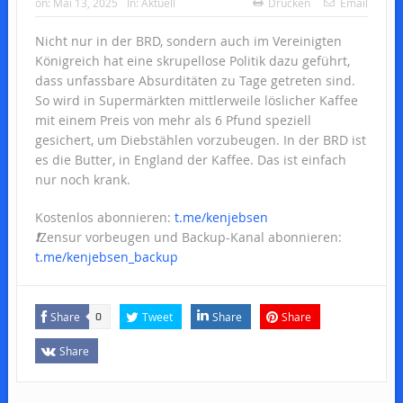
on:
Mai 13, 2025
In:
Aktuell
Drucken
Email
Nicht nur in der BRD, sondern auch im Vereinigten
Königreich hat eine skrupellose Politik dazu geführt,
dass unfassbare Absurditäten zu Tage getreten sind.
So wird in Supermärkten mittlerweile löslicher Kaffee
mit einem Preis von mehr als 6 Pfund speziell
gesichert, um Diebstählen vorzubeugen. In der BRD ist
es die Butter, in England der Kaffee. Das ist einfach
nur noch krank.
Kostenlos abonnieren:
t.me/kenjebsen
❗️
Zensur vorbeugen und Backup-Kanal abonnieren:
t.me/kenjebsen_backup
Share
Tweet
Share
Share
0
Share