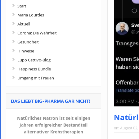
Start
Maria Lourdes
Aktuell
Corona: Die Wahrheit
Gesundheit
Hinweise
Lupo Cattivo-Blog
Happiness Bundle
Umgang mit Frauen
DAS LIEBT BIG-PHARMA GAR NICHT!
Natürl
Natürliches Natron ist seit einigen
Jahren erfolgreicher Bestandteil
on:
August 02,
alternativer Krebstherapien