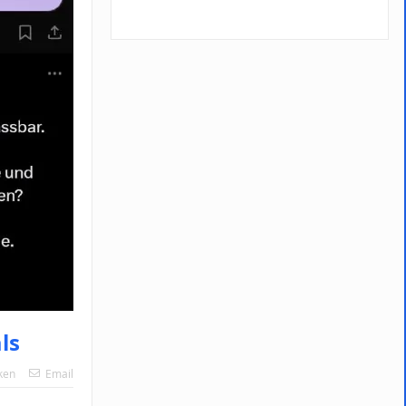
ls
ken
Email