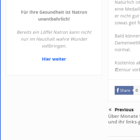
Natürlich i
eine Medail
Für Ihre Gesundheit ist Natron
er nicht gu
unentbehrlich!
sowas geil f
Bereits ein Löffel Natron kann nicht
Bald können
nur im Haushalt wahre Wunder
Damenwettkä
vollbringen.
normal.
Hier weiter
Kostenlos 
❗️
Zensur vor
Share
0
Previous
Über Monate 
und ihr links-