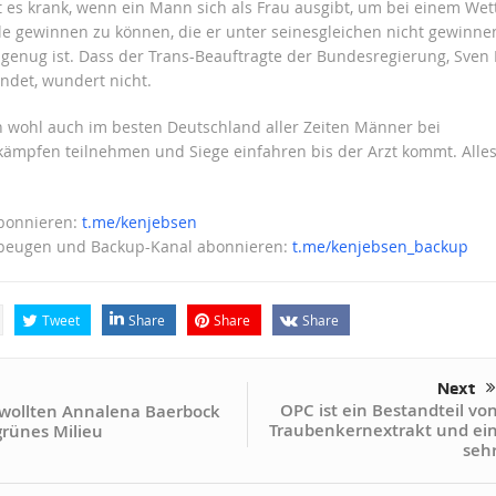
st es krank, wenn ein Mann sich als Frau ausgibt, um bei einem We
le gewinnen zu können, die er unter seinesgleichen nicht gewinne
t genug ist. Dass der Trans-Beauftragte der Bundesregierung, Sve
indet, wundert nicht.
 wohl auch im besten Deutschland aller Zeiten Männer bei
mpfen teilnehmen und Siege einfahren bis der Arzt kommt. Alle
abonnieren:
t.me/kenjebsen
beugen und Backup-Kanal abonnieren:
t.me/kenjebsen_backup
Tweet
Share
Share
Share
Next
OPC ist ein Bestandteil vo
wollten Annalena Baerbock
Traubenkernextrakt und ei
grünes Milieu
seh