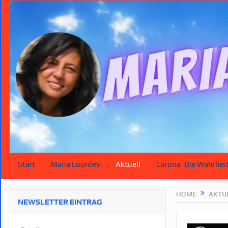
Start
Maria Lourdes
Aktuell
Corona: Die Wahrhei
HOME
AKTU
NEWSLETTER EINTRAG