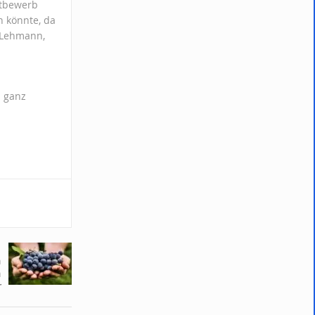
ttbewerb
n könnte, da
n Lehmann,
s ganz
n
n
r