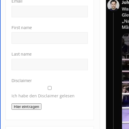
Email
First name
Last name
Disclaimer
Ich habe den Disclaimer gelesen
Hier eintragen