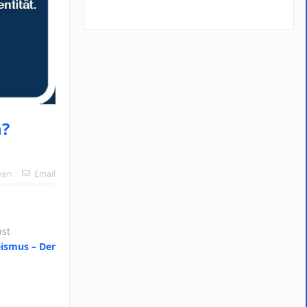
n?
ken
Email
bst
ismus – Der