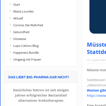
Start
Maria Lourdes
Aktuell
Corona: Die Wahrheit
Gesundheit
Hinweise
Müsste
Lupo Cattivo-Blog
Stattd
Happiness Bundle
Umgang mit Frauen
on:
September
Müsste man
DAS LIEBT BIG-PHARMA GAR NICHT!
Stattdessen
„dekonstrui
Natürliches Natron ist seit einigen
Westen gibt
Jahren erfolgreicher Bestandteil
https://www
alternativer Krebstherapien
Eine Ausgab