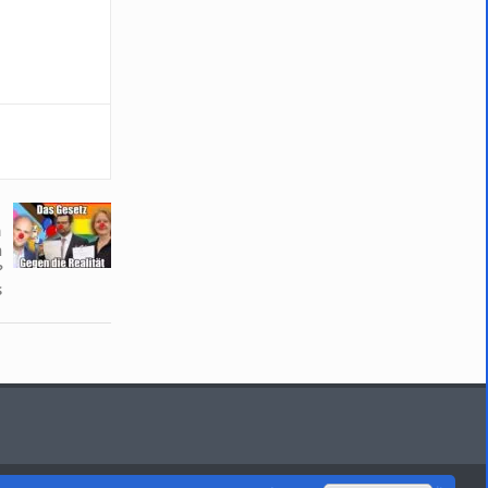
n
m
?
s