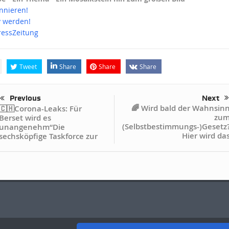
onnieren!
iv werden!
ressZeitung
Tweet
Share
Share
Share
Previous
Next
🌈 Wird bald der Wahnsin
🇨🇭Corona-Leaks: Für
zu
Berset wird es
(Selbstbestimmungs-)Gesetz
unangenehm“Die
Hier wird da
sechsköpfige Taskforce zur