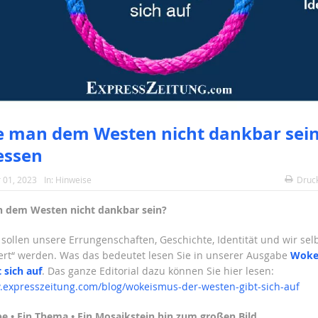
 man dem Westen nicht dankbar sei
essen
 01, 2023
In:
Hinweise
Druc
 dem Westen nicht dankbar sein?
 sollen unsere Errungenschaften, Geschichte, Identität und wir sel
ert“ werden. Was das bedeutet lesen Sie in unserer Ausgabe
Woke
 sich auf
. Das ganze Editorial dazu können Sie hier lesen:
.expresszeitung.com/blog/wokeismus-der-westen-gibt-sich-auf
e • Ein Thema • Ein Mosaikstein hin zum großen Bild