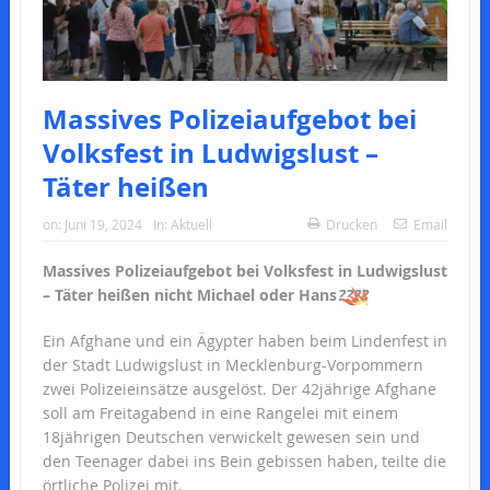
Massives Polizeiaufgebot bei
Volksfest in Ludwigslust –
Täter heißen
on:
Juni 19, 2024
In:
Aktuell
Drucken
Email
Massives Polizeiaufgebot bei Volksfest in Ludwigslust
– Täter heißen nicht Michael oder Hans
????
Ein Afghane und ein Ägypter haben beim Lindenfest in
der Stadt Ludwigslust in Mecklenburg-Vorpommern
zwei Polizeieinsätze ausgelöst. Der 42jährige Afghane
soll am Freitagabend in eine Rangelei mit einem
18jährigen Deutschen verwickelt gewesen sein und
den Teenager dabei ins Bein gebissen haben, teilte die
örtliche Polizei mit.