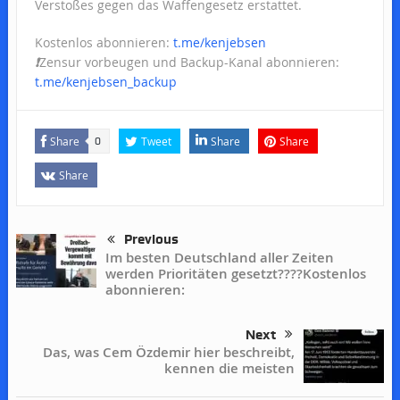
Verstoßes gegen das Waffengesetz erstattet.
Kostenlos abonnieren:
t.me/kenjebsen
❗️
Zensur vorbeugen und Backup-Kanal abonnieren:
t.me/kenjebsen_backup
Share
Tweet
Share
Share
0
Share
Previous
Im besten Deutschland aller Zeiten
werden Prioritäten gesetzt????Kostenlos
abonnieren:
Next
Das, was Cem Özdemir hier beschreibt,
kennen die meisten