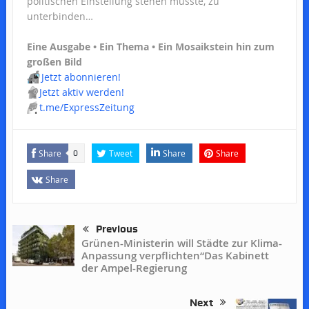
politischen Einstellung stehen müsste, zu
unterbinden…
Eine Ausgabe • Ein Thema • Ein Mosaikstein hin zum
großen Bild
📬
Jetzt abonnieren!
📢
Jetzt aktiv werden!
💬
t.me/ExpressZeitung
Share
Tweet
Share
Share
0
Share
Previous
Grünen-Ministerin will Städte zur Klima-
Anpassung verpflichten“Das Kabinett
der Ampel-Regierung
Next