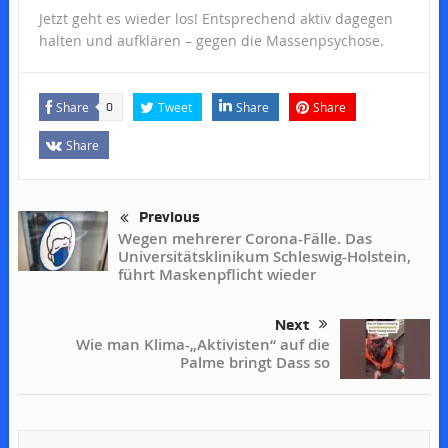
Jetzt geht es wieder los! Entsprechend aktiv dagegen
halten und aufklären – gegen die Massenpsychose.
Share
Tweet
Share
Share
0
Share
Previous
Wegen mehrerer Corona-Fälle. Das
Universitätsklinikum Schleswig-Holstein,
führt Maskenpflicht wieder
Next
Wie man Klima-„Aktivisten“ auf die
Palme bringt Dass so