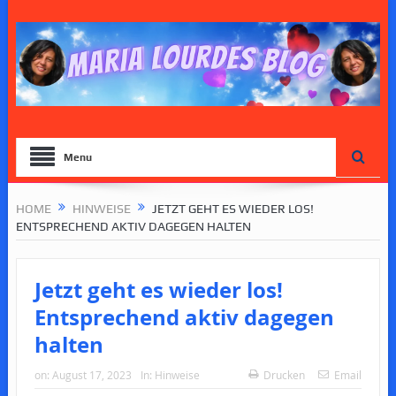
Menu
HOME
HINWEISE
JETZT GEHT ES WIEDER LOS!
ENTSPRECHEND AKTIV DAGEGEN HALTEN
Jetzt geht es wieder los!
Entsprechend aktiv dagegen
halten
on:
August 17, 2023
In:
Hinweise
Drucken
Email