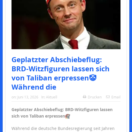
Geplatzter Abschiebeflug:
BRD-Witzfiguren lassen sich
von Taliban erpressen🤡
Während die
on:
Juni 13, 2026
In:
Aktuell
Drucken
Email
Geplatzter Abschiebeflug: BRD-Witzfiguren lassen
sich von Taliban erpressen
🤡
Während die deutsche Bundesregierung seit Jahren