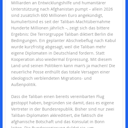
Milliarden an Entwicklungshilfe und humanitärer
Unterstützung nach Afghanistan pumpt – allein 2026
sind zusätzlich 600 Millionen Euro angekündigt,
kumuliertsind es seit der Taliban-Machtübernahme
Hunderte Millionen jährlich –, zeigt sich das bittere
Ergebnis: Die Terrorgruppe Taliban diktiert Berlin die
Bedingungen. Ein geplanter Abschiebeflug nach Kabul
wurde kurzfristig abgesagt, weil die Taliban mehr
eigene Diplomaten in Deutschland fordern. Statt
Kooperation also wiedermal Erpressung. Mit diesem
Land und seinen Politikern kann man’s ja machen! Die
neuerliche Posse enthüllt das totale Versagen einer
ideologisch verblendeten Migrations- und
Außenpolitik.
Dass die Taliban einen bereits vereinbarten Flug
gestoppt haben, begründen sie damit, dass es eigene
Vertreter in der Bundesrepublik. Bisher sind nur zwei
Taliban-Diplomaten akkreditiert, die faktisch die
afghanische Botschaft und das Konsulat in Bonn
leiten. Die Bundesregierung duldet sie, um