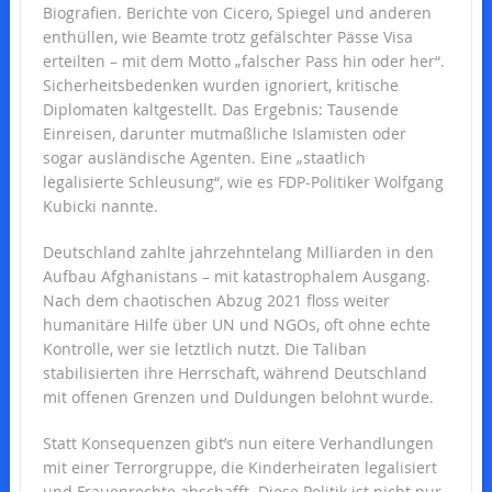
Biografien. Berichte von Cicero, Spiegel und anderen
enthüllen, wie Beamte trotz gefälschter Pässe Visa
erteilten – mit dem Motto „falscher Pass hin oder her“.
Sicherheitsbedenken wurden ignoriert, kritische
Diplomaten kaltgestellt. Das Ergebnis: Tausende
Einreisen, darunter mutmaßliche Islamisten oder
sogar ausländische Agenten. Eine „staatlich
legalisierte Schleusung“, wie es FDP-Politiker Wolfgang
Kubicki nannte.
Deutschland zahlte jahrzehntelang Milliarden in den
Aufbau Afghanistans – mit katastrophalem Ausgang.
Nach dem chaotischen Abzug 2021 floss weiter
humanitäre Hilfe über UN und NGOs, oft ohne echte
Kontrolle, wer sie letztlich nutzt. Die Taliban
stabilisierten ihre Herrschaft, während Deutschland
mit offenen Grenzen und Duldungen belohnt wurde.
Statt Konsequenzen gibt’s nun eitere Verhandlungen
mit einer Terrorgruppe, die Kinderheiraten legalisiert
und Frauenrechte abschafft. Diese Politik ist nicht nur