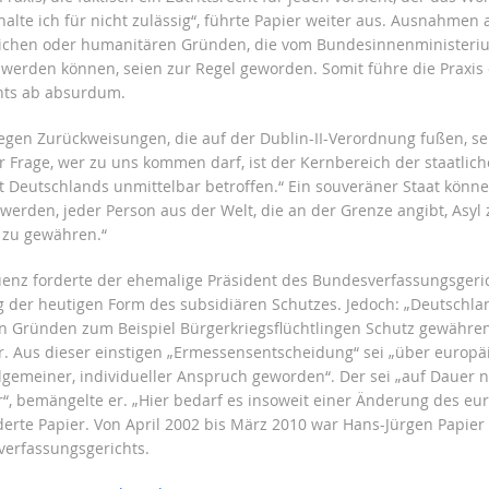
halte ich für nicht zulässig“, führte Papier weiter aus. Ausnahmen 
lichen oder humanitären Gründen, die vom Bundesinnenministeri
werden können, seien zur Regel geworden. Somit führe die Praxis
hts ab absurdum.
gen Zurückweisungen, die auf der Dublin-II-Verordnung fußen, sei
r Frage, wer zu uns kommen darf, ist der Kernbereich der staatlic
t Deutschlands unmittelbar betroffen.“ Ein souveräner Staat könne
erden, jeder Person aus der Welt, die an der Grenze angibt, Asyl 
e zu gewähren.“
enz forderte der ehemalige Präsident des Bundesverfassungsgeric
 der heutigen Form des subsidiären Schutzes. Jedoch: „Deutschla
 Gründen zum Beispiel Bürgerkriegsflüchtlingen Schutz gewähren
er. Aus dieser einstigen „Ermessensentscheidung“ sei „über europä
llgemeiner, individueller Anspruch geworden“. Der sei „auf Dauer n
, bemängelte er. „Hier bedarf es insoweit einer Änderung des eu
rderte Papier. Von April 2002 bis März 2010 war Hans-Jürgen Papier
erfassungsgerichts.