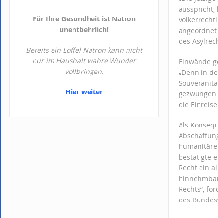
ausspricht, 
Für Ihre Gesundheit ist Natron
völkerrecht
unentbehrlich!
angeordnet 
des Asylrec
Bereits ein Löffel Natron kann nicht
nur im Haushalt wahre Wunder
Einwände ge
vollbringen.
„Denn in de
Souveränitä
Hier weiter
gezwungen w
die Einreis
Als Konsequ
Abschaffung
humanitären
bestätigte 
Recht ein a
hinnehmbar“
Rechts“, fo
des Bundesv