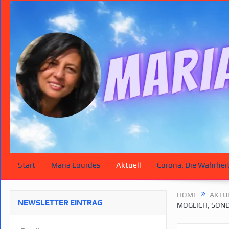
Start
Maria Lourdes
Aktuell
Corona: Die Wahrhei
HOME
AKTU
NEWSLETTER EINTRAG
MÖGLICH, SON