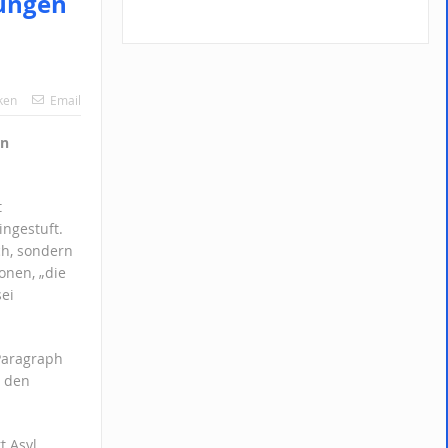
sungen
ken
Email
rn
t
ngestuft.
ch, sondern
onen, „die
sei
Paragraph
n den
t Asyl