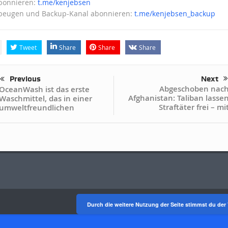
abonnieren:
t.me/kenjebsen
beugen und Backup-Kanal abonnieren:
t.me/kenjebsen_backup
Tweet
Share
Share
Share
Previous
Next
Abgeschoben nac
OceanWash ist das erste
Afghanistan: Taliban lasse
Waschmittel, das in einer
Straftäter frei – mi
umweltfreundlichen
Durch die weitere Nutzung der Seite stimmst du de