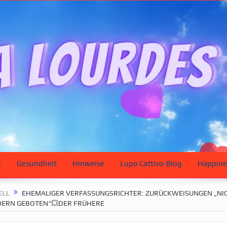
t
Gesundheit
Hinweise
Lupo Cattivo-Blog
Happine
ELL
EHEMALIGER VERFASSUNGSRICHTER: ZURÜCKWEISUNGEN „NI
DERN GEBOTEN“💥DER FRÜHERE