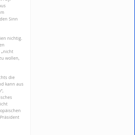
aus
um
 den Sinn
en nichtig.
hen
 „nicht
zu wollen,
hts die
nd kann aus
“,
isches
icht
ropäischen
 Präsident