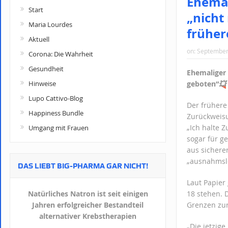
Ehemal
Start
„nicht
Maria Lourdes
früher
Aktuell
on:
September
Corona: Die Wahrheit
Gesundheit
Ehemaliger 
geboten“
💥
Hinweise
Lupo Cattivo-Blog
Der frühere
Happiness Bundle
Zurückweisu
„Ich halte 
Umgang mit Frauen
sogar für g
aus sicheren
„ausnahmslo
DAS LIEBT BIG-PHARMA GAR NICHT!
Laut Papier
18 stehen. 
Natürliches Natron ist seit einigen
Grenzen zu
Jahren erfolgreicher Bestandteil
alternativer Krebstherapien
„Die jetzige