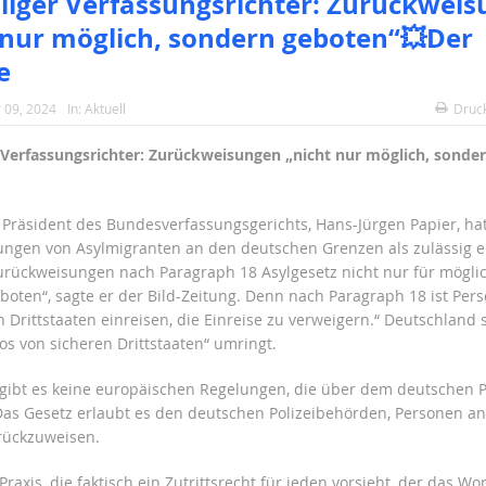
iger Verfassungsrichter: Zurückwei
 nur möglich, sondern geboten“💥Der
e
 09, 2024
In:
Aktuell
Druc
Verfassungsrichter: Zurückweisungen „nicht nur möglich, sonde
 Präsident des Bundesverfassungsgerichts, Hans-Jürgen Papier, ha
ngen von Asylmigranten an den deutschen Grenzen als zulässig ei
Zurückweisungen nach Paragraph 18 Asylgesetz nicht nur für mögli
eboten“, sagte er der Bild-Zeitung. Denn nach Paragraph 18 ist Pers
 Drittstaaten einreisen, die Einreise zu verweigern.“ Deutschland 
s von sicheren Drittstaaten“ umringt.
 gibt es keine europäischen Regelungen, die über dem deutschen 
Das Gesetz erlaubt es den deutschen Polizeibehörden, Personen a
rückzuweisen.
 Praxis, die faktisch ein Zutrittsrecht für jeden vorsieht, der das Wor