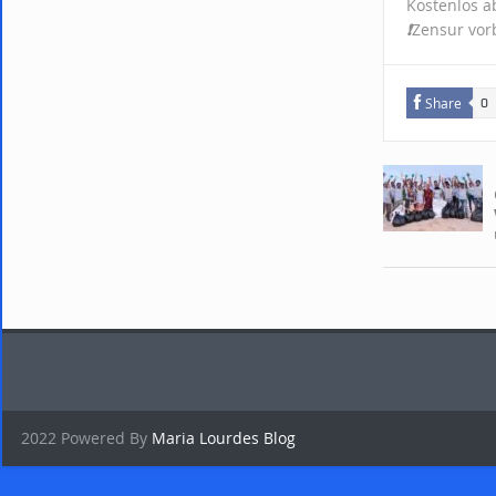
Kostenlos 
❗️
Zensur vor
Share
0
2022 Powered By
Maria Lourdes Blog