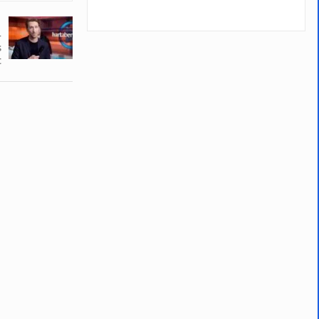
-
s
t