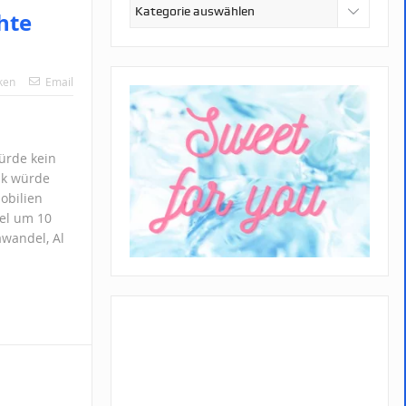
Kategorien
hte
ken
Email
ürde kein
nk würde
obilien
el um 10
wandel, Al