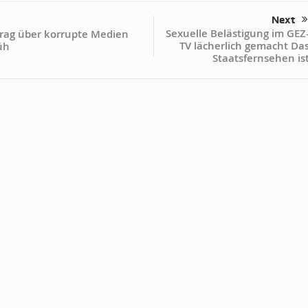
Next
Sexuelle Belästigung im GEZ
trag über korrupte Medien
TV lächerlich gemacht Da
üh
Staatsfernsehen is