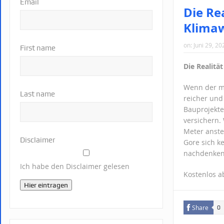
Email
Die Re
Klimaw
on:
Juni 29, 20
First name
Die Realitä
Wenn der m
Last name
reicher und
Bauprojekte
versichern.
Meter anste
Disclaimer
Gore sich k
nachdenken
Ich habe den Disclaimer gelesen
Kostenlos 
Hier eintragen
Share
0