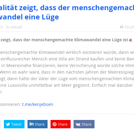
alität zeigt, dass der menschengemac
andel eine Lüge
23
In:
Aktuell
Druc
t zeigt, dass der menschengemachte Klimawandel eine Lüge ist
🔥
enschengemachte Klimawandel wirklich existieren würde, dann w
 einflussreicher Mensch eine Villa am Strand kaufen und keine Ba
 in Meeresnähe finanzieren, keine Versicherung würde solche Imm
 Wenn es wahr wäre, dass in den nächsten Jahren der Meeresspieg
igt, dann hätte der Vater der Lüge vom menschengemachten Klima
eine Luxusvilla unmittelbar am Meer gegönnt. Einfach mal darüber
!
abonnieren:
t.me/kenjebsen
Tweet
Share
Share
Share