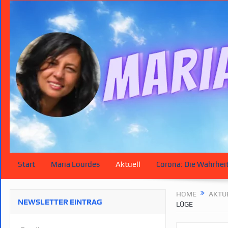
Start
Maria Lourdes
Aktuell
Corona: Die Wahrhei
HOME
AKTU
NEWSLETTER EINTRAG
LÜGE