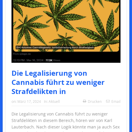
Die Legalisierung von
Cannabis führt zu weniger
Strafdelikten in
on:
März 17, 2024
In:
Aktuell
Drucken
Email
Die Legalisierung von Cannabis führt zu weniger
Strafdelikten in diesem Bereich, hören wir von Karl
Lauterbach. Nach dieser Logik könnte man ja auch Sex