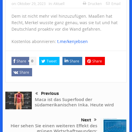
on:
Oktober 29, 2023
In:
Aktuell
Drucken
Email
Dem ist nicht mehr viel hinzuzufügen. Maaßen hat
Recht, Merkel wusste ganz genau, was sie tut und hat
Deutschland proaktiv vor die Wand gefahren.
Kostenlos abonnieren:
t.me/kenjebsen
Share
Tweet
Share
Share
0
Share
Previous
Maca ist das Superfood der
südamerikanischen Inka. Heute wird
Next
Hier sehen Sie einen weiteren Effekt des
grünen Wirtschaftswunders: