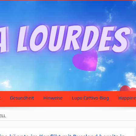
t
Gesundheit
Hinweise
Lupo Cattivo-Blog
Happine
ELL