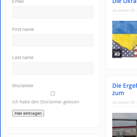
Die Ukra
Email
on:
Januar 05,
First name
Last name
Die Erge
Disclaimer
zum
Ich habe den Disclaimer gelesen
on:
Januar 02,
Hier eintragen