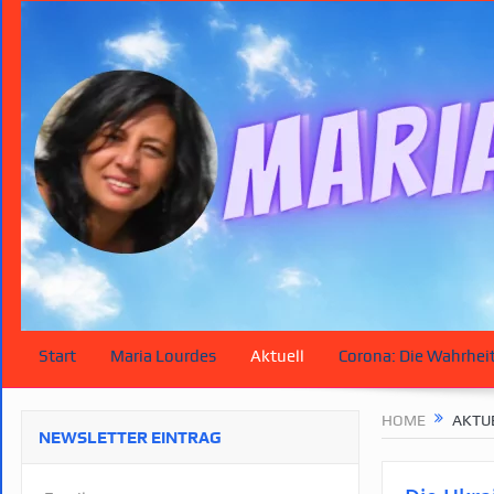
Start
Maria Lourdes
Aktuell
Corona: Die Wahrhei
HOME
AKTU
NEWSLETTER EINTRAG