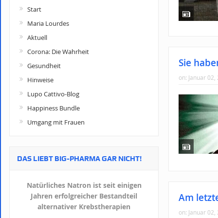
Start
Maria Lourdes
Aktuell
Corona: Die Wahrheit
Sie haben
Gesundheit
on:
Januar 02,
Hinweise
Lupo Cattivo-Blog
Happiness Bundle
Umgang mit Frauen
DAS LIEBT BIG-PHARMA GAR NICHT!
Natürliches Natron ist seit einigen
Jahren erfolgreicher Bestandteil
Am letzt
alternativer Krebstherapien
on:
Januar 02,