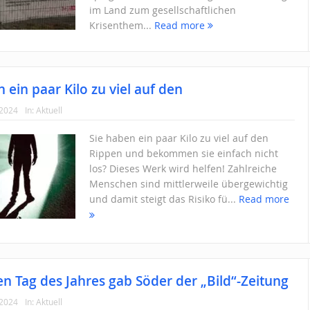
im Land zum gesellschaftlichen
Krisenthem...
Read more
 ein paar Kilo zu viel auf den
 2024
In:
Aktuell
Sie haben ein paar Kilo zu viel auf den
Rippen und bekommen sie einfach nicht
los? Dieses Werk wird helfen! Zahlreiche
Menschen sind mittlerweile übergewichtig
und damit steigt das Risiko fü...
Read more
en Tag des Jahres gab Söder der „Bild“-Zeitung
 2024
In:
Aktuell