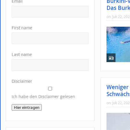
Burkini-
Email
Das Burk
on:
Juli 22, 20
First name
Last name
Disclaimer
Weniger 
Schwäch
Ich habe den Disclaimer gelesen
on:
Juli 22, 20
Hier eintragen