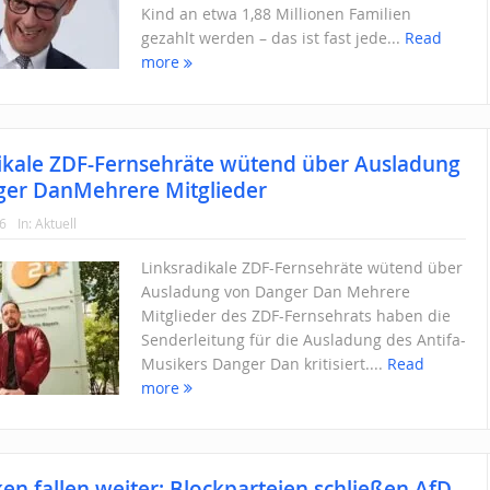
Kind an etwa 1,88 Millionen Familien
gezahlt werden – das ist fast jede...
Read
more
ikale ZDF-Fernsehräte wütend über Ausladung
ger DanMehrere Mitglieder
26
In:
Aktuell
Linksradikale ZDF-Fernsehräte wütend über
Ausladung von Danger Dan Mehrere
Mitglieder des ZDF-Fernsehrats haben die
Senderleitung für die Ausladung des Antifa-
Musikers Danger Dan kritisiert....
Read
more
en fallen weiter: Blockparteien schließen AfD-