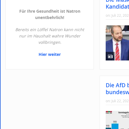
Kandidat
Für Ihre Gesundheit ist Natron
on:
Juli 22, 20
unentbehrlich!
Bereits ein Löffel Natron kann nicht
nur im Haushalt wahre Wunder
vollbringen.
Hier weiter
Die AfD 
bundesw
on:
Juli 22, 20