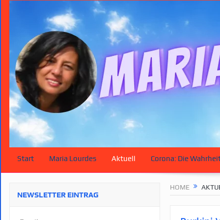
Start
Maria Lourdes
Aktuell
Corona: Die Wahrhei
HOME
AKTU
NEWSLETTER EINTRAG