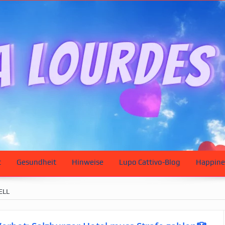
t
Gesundheit
Hinweise
Lupo Cattivo-Blog
Happine
ELL