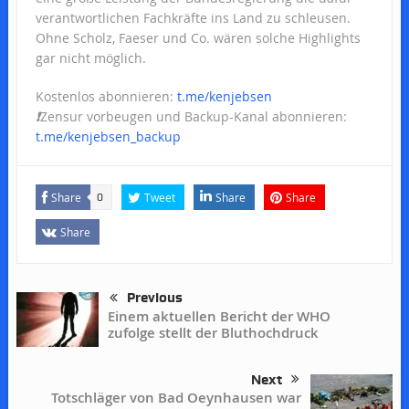
verantwortlichen Fachkräfte ins Land zu schleusen.
Ohne Scholz, Faeser und Co. wären solche Highlights
gar nicht möglich.
Kostenlos abonnieren:
t.me/kenjebsen
❗️
Zensur vorbeugen und Backup-Kanal abonnieren:
t.me/kenjebsen_backup
Share
Tweet
Share
Share
0
Share
Previous
Einem aktuellen Bericht der WHO
zufolge stellt der Bluthochdruck
Next
Totschläger von Bad Oeynhausen war