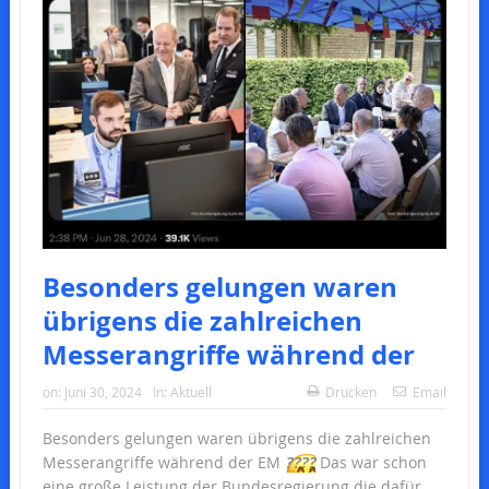
Besonders gelungen waren
übrigens die zahlreichen
Messerangriffe während der
on:
Juni 30, 2024
In:
Aktuell
Drucken
Email
Besonders gelungen waren übrigens die zahlreichen
Messerangriffe während der EM
????
Das war schon
eine große Leistung der Bundesregierung die dafür