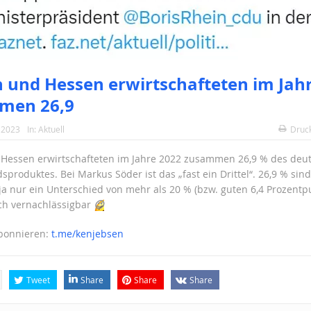
 und Hessen erwirtschafteten im Jah
men 26,9
 2023
In:
Aktuell
Druc
Hessen erwirtschafteten im Jahre 2022 zusammen 26,9 % des deu
sproduktes. Bei Markus Söder ist das „fast ein Drittel“. 26,9 % sind
 ja nur ein Unterschied von mehr als 20 % (bzw. guten 6,4 Prozentp
sch vernachlässigbar
😉
abonnieren:
t.me/kenjebsen
Tweet
Share
Share
Share