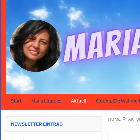
Start
Maria Lourdes
Aktuell
Corona: Die Wahrhei
HOME
AKTU
NEWSLETTER EINTRAG