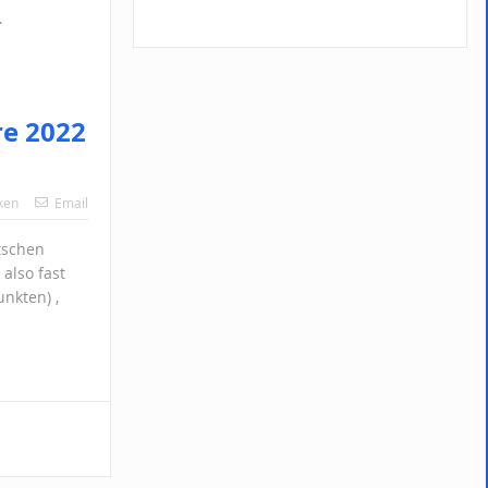
re 2022
ken
Email
tschen
 also fast
unkten) ,