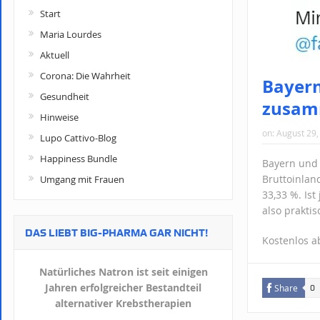
Start
Maria Lourdes
Aktuell
Corona: Die Wahrheit
Bayern
Gesundheit
zusam
Hinweise
on:
August 29,
Lupo Cattivo-Blog
Happiness Bundle
Bayern und 
Bruttoinland
Umgang mit Frauen
33,33 %. Ist
also prakti
DAS LIEBT BIG-PHARMA GAR NICHT!
Kostenlos 
Natürliches Natron ist seit einigen
Jahren erfolgreicher Bestandteil
Share
0
alternativer Krebstherapien