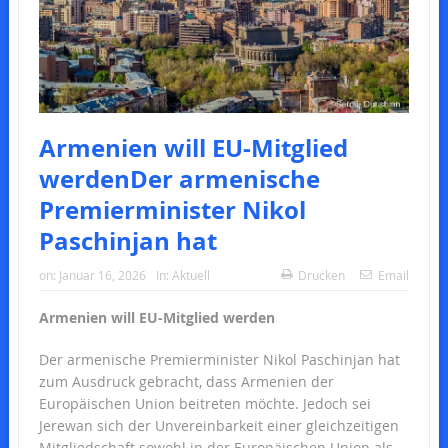
Armenien will EU-Mitglied
werdenDer armenische
Premierminister Nikol
Paschinjan hat
on:
Januar 16, 2026
In:
Aktuell
Drucken
Email
Armenien will EU-Mitglied werden
Der armenische Premierminister Nikol Paschinjan hat
zum Ausdruck gebracht, dass Armenien der
Europäischen Union beitreten möchte. Jedoch sei
Jerewan sich der Unvereinbarkeit einer gleichzeitigen
Mitgliedschaft sowohl in der Europäischen Union als