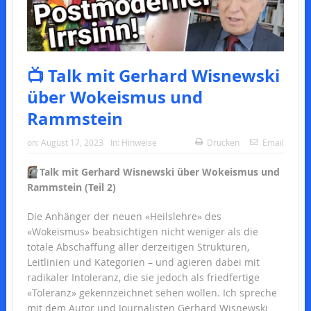
📺 Talk mit Gerhard Wisnewski
über Wokeismus und
Rammstein
on:
August 17, 2023
In:
Hinweise
Drucken
Email
📺
Talk mit Gerhard Wisnewski über Wokeismus und
Rammstein
(Teil 2)
Die Anhänger der neuen «Heilslehre» des
«Wokeismus» beabsichtigen nicht weniger als die
totale Abschaffung aller derzeitigen Strukturen,
Leitlinien und Kategorien – und agieren dabei mit
radikaler Intoleranz, die sie jedoch als friedfertige
«Toleranz» gekennzeichnet sehen wollen. Ich spreche
mit dem Autor und Journalisten Gerhard Wisnewski