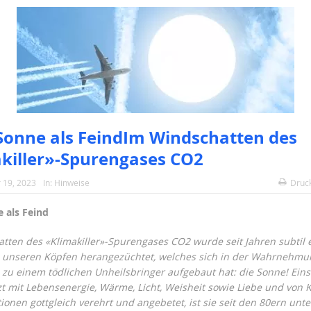
 Sonne als FeindIm Windschatten des
killer»-Spurengases CO2
 19, 2023
In:
Hinweise
Druc
 als Feind
tten des «Klimakiller»-Spurengases CO2 wurde seit Jahren subtil 
n unseren Köpfen herangezüchtet, welches sich in der Wahrnehmun
e zu einem tödlichen Unheilsbringer aufgebaut hat: die Sonne! Eins
zt mit Lebensenergie, Wärme, Licht, Weisheit sowie Liebe und von 
tionen gottgleich verehrt und angebetet, ist sie seit den 80ern unte