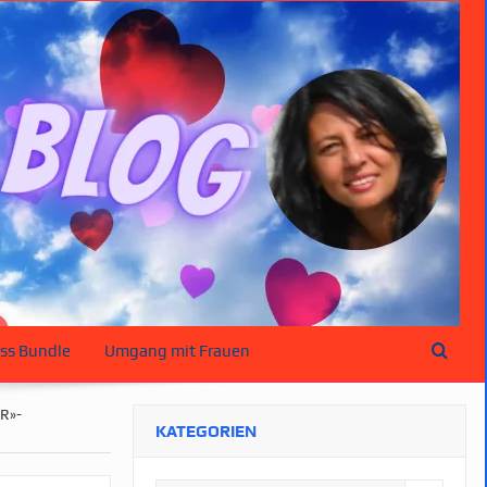
ss Bundle
Umgang mit Frauen
R»-
KATEGORIEN