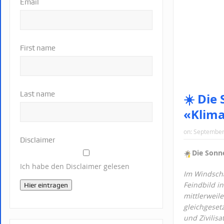
Email
First name
Last name
☀️ Die
«Klima
on:
September
Disclaimer
☀️
Die Sonne
Ich habe den Disclaimer gelesen
Im Windscha
Feindbild i
Hier eintragen
mittlerweil
gleichgeset
und Zivilisa