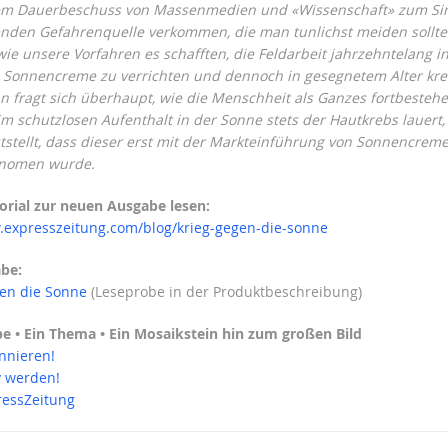
hem Dauerbeschuss von Massenmedien und «Wissenschaft» zum Sin
nden Gefahrenquelle verkommen, die man tunlichst meiden sollte
wie unsere Vorfahren es schafften, die Feldarbeit jahrzehntelang in
Sonnencreme zu verrichten und dennoch in gesegnetem Alter kre
n fragt sich überhaupt, wie die Menschheit als Ganzes fortbestehe
m schutzlosen Aufenthalt in der Sonne stets der Hautkrebs lauert,
ststellt, dass dieser erst mit der Markteinführung von Sonnencrem
nomen wurde.
orial zur neuen Ausgabe lesen:
.expresszeitung.com/blog/krieg-gegen-die-sonne
be:
gen die Sonne
(Leseprobe in der Produktbeschreibung)
e • Ein Thema • Ein Mosaikstein hin zum großen Bild
onnieren!
iv werden!
ressZeitung