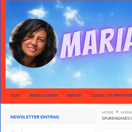
Start
Maria Lourdes
Aktuell
Corona: Die Wahrhei
HOME
HINW
NEWSLETTER EINTRAG
SPURENGASES 