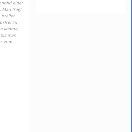
nbild einer
. Man fragt
 praller
bsfrei zu
n konnte,
 bis man
es zum