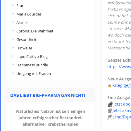
erfolgreic
Start
krebserrege
Maria Lourdes
sich dabei, 
Sonne ohne 
Aktuell
sterben. Ma
Corona: Die Wahrheit
wo doch bei
Gesundheit
erstaunt fe
Massenphä
Hinweise
Lupo Cattivo-Blog
Ganzes Edit
Happiness Bundle
https://www
Umgang mit Frauen
Neue Ausga
☀️
Krieg ge
DAS LIEBT BIG-PHARMA GAR NICHT!
Eine Ausgab
📬
Jetzt ab
📢
Jetzt akt
Natürliches Natron ist seit einigen
💬
t.me/Exp
Jahren erfolgreicher Bestandteil
alternativer Krebstherapien